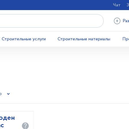
Чат
З
Ра
Строительные услуги
Строительные материалы
Пр
оден
ас