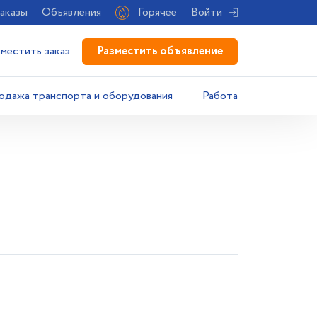
аказы
Объявления
Горячее
Войти
Разместить объявление
зместить заказ
одажа транспорта и оборудования
Работа