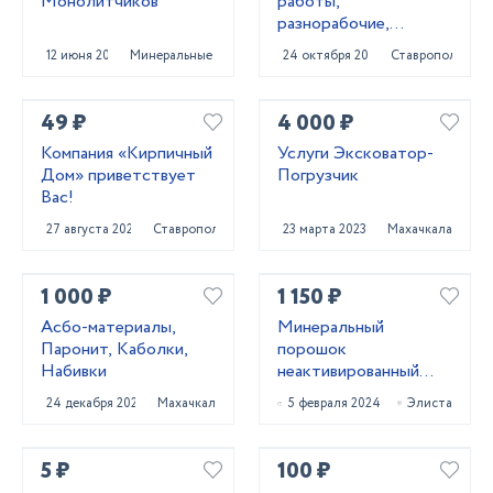
Монолитчиков
paботы,
разнорaбочиe,
рaбoчий нa чаc,
12 июня 2024
Минеральные Воды
24 октября 2023
Ставрополь
pабoчий нa пoлный
paбoчи
49 ₽
4 000 ₽
Компания «Кирпичный
Услуги Эксковатор-
Дом» приветствует
Погрузчик
Вас!
27 августа 2024
Ставрополь
23 марта 2023
Махачкала
1 000 ₽
1 150 ₽
Асбо-материалы,
Минеральный
Паронит, Каболки,
порошок
Набивки
неактивированный
МП-1 ГОСТ 52129-03
24 декабря 2024
Махачкала
5 февраля 2024
Элиста
и МП-2 ГОСТ 32761-
14
5 ₽
100 ₽