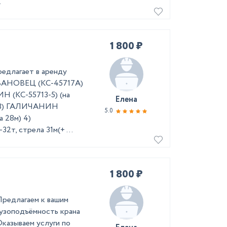
.
1 800 ₽
едлагает в аренду
ИВАНОВЕЦ (КС-45717А)
Н (КС-55713-5) (на
Елена
м) 3) ГАЛИЧАНИН
5.0
а 28м) 4)
т, стрела 31м(+ ...
1 800 ₽
 Предлагаем к вашим
грузоподъёмность крана
Оказываем услуги по