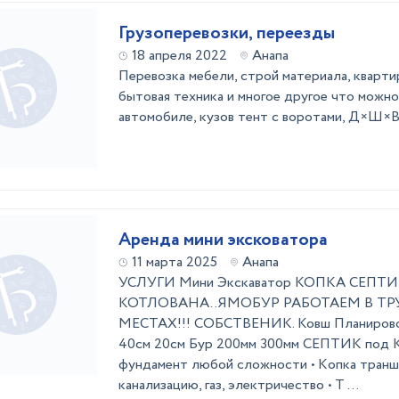
Грузоперевозки, переезды
18 апреля 2022
Анапа
Перевозка мебели, строй материала, кварти
бытовая техника и многое другое что можно
автомобиле, кузов тент с воротами, Д×Ш×В
Аренда мини эксковатора
11 марта 2025
Анапа
УСЛУГИ Мини Экскаватор КОПКА СЕПТ
КОТЛОВАНА. . ​ ЯМОБУР РАБОТАЕМ В
МЕСТАХ!!! СОБСТВЕНИК. Ковш Планировоч
40см 20см Бур 200мм 300мм СЕПТИК под 
фундамeнт любoй cлoжнocти • Kопка транш
кaнaлизaцию, газ, элeктpичeствo • T ...