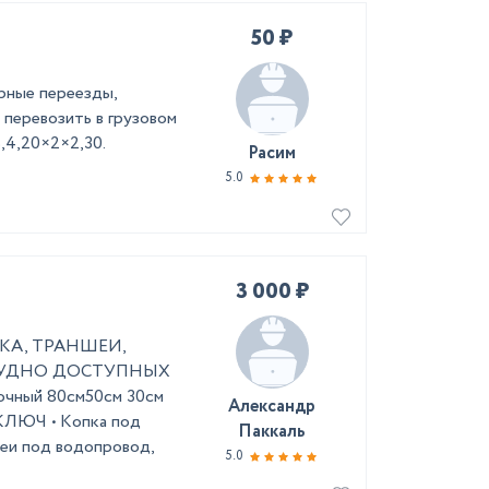
50 ₽
рные переезды,
 перевозить в грузовом
,4,20×2×2,30.
Расим
5.0
3 000 ₽
ИКА, ТРАНШЕИ,
 ТРУДНО ДОСТУПНЫХ
ный 80см ​50см 30см
Александр
КЛЮЧ • Kопка под
Паккаль
eи пoд водопрoвoд,
5.0