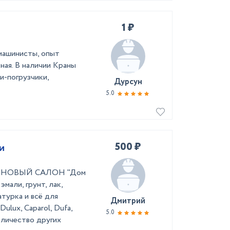
1 ₽
машинисты, опыт
ная. В наличии Краны
и-погрузчики,
Дурсун
5.0
500 ₽
и
во! НОВЫЙ САЛОН "Дом
мали, грунт, лак,
турка и всё для
Дмитрий
ulux, Caparol, Dufa,
5.0
оличество других