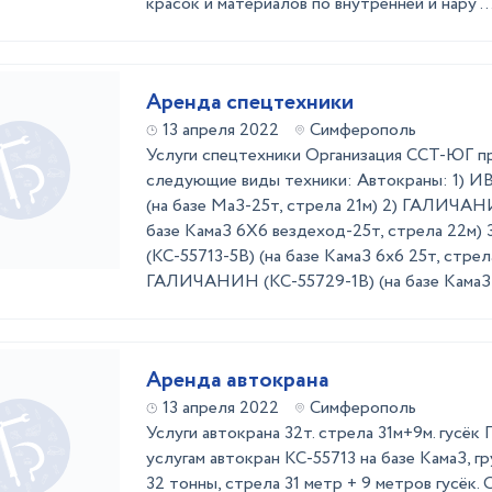
красок и материалов по внутренней и нару ..
Аренда спецтехники
13 апреля 2022
Симферополь
Услуги спецтехники Организация ССТ-ЮГ пр
следующие виды техники: Автокраны: 1) 
(на базе МаЗ-25т, стрела 21м) 2) ГАЛИЧАНИ
базе КамаЗ 6Х6 вездеход-25т, стрела 22
(КС-55713-5В) (на базе КамаЗ 6х6 25т, стрел
ГАЛИЧАНИН (КС-55729-1В) (на базе КамаЗ-32
Аренда автокрана
13 апреля 2022
Симферополь
Услуги автокрана 32т. стрела 31м+9м. гусёк
услугам автокран КС-55713 на базе КамаЗ, 
32 тонны, стрела 31 метр + 9 метров гусёк. 