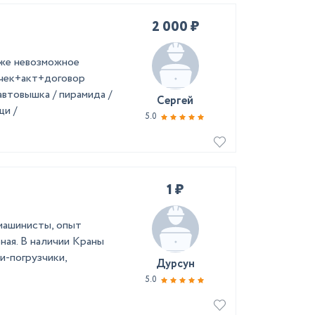
2 000 ₽
же невозможное
 чек+акт+договор
автовышка / пирамида /
Сергей
щи /
5.0
1 ₽
машинисты, опыт
ная. В наличии Краны
и-погрузчики,
Дурсун
5.0