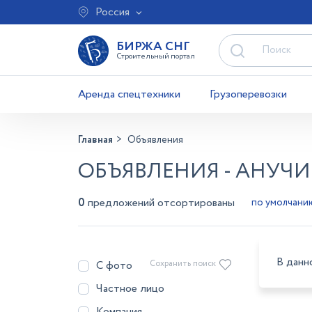
Россия
БИРЖА СНГ
Строительный портал
Аренда спецтехники
Грузоперевозки
Главная
Объявления
ОБЪЯВЛЕНИЯ - АНУЧ
0
предложений отсортированы
В данн
С фото
Сохранить поиск
Частное лицо
Компания