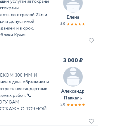
ашим услугам автокраны
Автокраны
сть со стрелой 22м и
Елена
дачи допустимой
5.0
данием и в срок.
лики Крым. ...
3 000 ₽
КОМ 300 ММ И
ки в день обращения и
смотреть нестандартные
Александр
яемых работ. 📞
Паккаль
ОГУ ВАМ
5.0
АССКАЖУ О ТОЧНОЙ