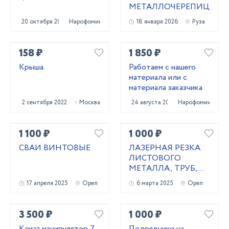
МЕТАЛЛОЧЕРЕПИЦЫ
20 октября 2020
Нарофоминск
18 января 2026
Руза
158 ₽
1 850 ₽
Крыша.
Работаем с нашего
материала или с
материала заказчика
2 сентября 2022
Москва
24 августа 2023
Нарофоминск
1 100 ₽
1 000 ₽
СВАИ ВИНТОВЫЕ
ЛАЗЕРНАЯ РЕЗКА
ЛИСТОВОГО
МЕТАЛЛА, ТРУБ,
ВИНТОВЫЕ СВАИ
17 апреля 2025
Орел
6 марта 2025
Орел
3 500 ₽
1 000 ₽
Камаз манипулятор 7
Подрядчики на