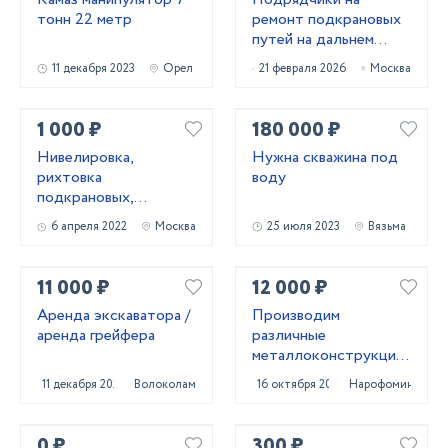
тонн 22 метр
ремонт подкрановых
путей на дальнем
востоке
11 декабря 2023
Орел
21 февраля 2026
Москва
1 000 ₽
180 000 ₽
Нивелировка,
Нужна скважина под
рихтовка
воду
подкрановых,
крановых путей
6 апреля 2022
Москва
25 июля 2023
Вязьма
11 000 ₽
12 000 ₽
Аренда экскаватора /
Производим
аренда грейфера
различные
металлоконструкции
для дома и бизнеса
11 декабря 2020
Волоколамск
16 октября 2024
Нарофоминск
0 ₽
300 ₽