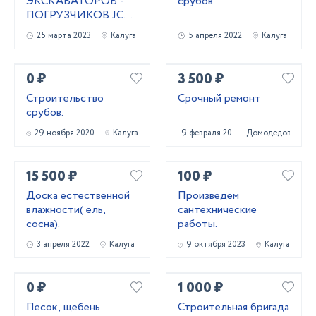
ЭКСКАВАТОРОВ -
срубов.
ПОГРУЗЧИКОВ JCB
5СХ, JCB 4СХ,
25 марта 2023
Калуга
5 апреля 2022
Калуга
NewHolland LB115,
равно
0 ₽
3 500 ₽
Строительство
Срочный ремонт
срубов.
29 ноября 2020
Калуга
9 февраля 2021
Домодедово
15 500 ₽
100 ₽
Доска естественной
Произведем
влажности( ель,
сантехнические
сосна).
работы.
3 апреля 2022
Калуга
9 октября 2023
Калуга
0 ₽
1 000 ₽
Песок, щебень
Строительная бригада