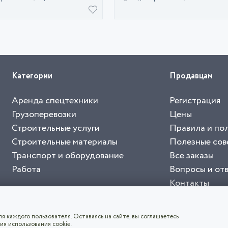
Категории
Продавцам
Аренда спецтехники
Регистрация
Грузоперевозки
Цены
Строительные услуги
Правила и по
Строительные материалы
Полезные сов
Транспорт и оборудование
Все заказы
Работа
Вопросы и от
Контакты
буйте приложение "Биржа СНГ"
тельный портал, с лучшими специалистами России и СНГ
4.8
чает согласие с
пользовательским соглашением
. Все логотипы и торговые марк
я каждого пользователя. Оставаясь на сайте, вы соглашаетесь
ия использования cookie.
СКАЧАТЬ ПРИЛОЖЕНИЕ