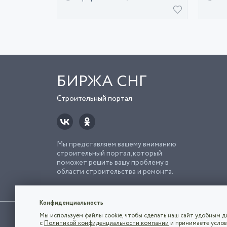
БИРЖА СНГ
Строительный портал
Мы представляем вашему вниманию
строительный портал, который
поможет решить вашу проблему в
области строительства и ремонта.
Попро
Строи
Конфиденциальность
Использование сайта, в том числе подача объявлений, озна
Мы используем файлы cookie, чтобы сделать наш сайт удобным дл
владельца.
с
Политикой конфиденциальности компании
и принимаете услов