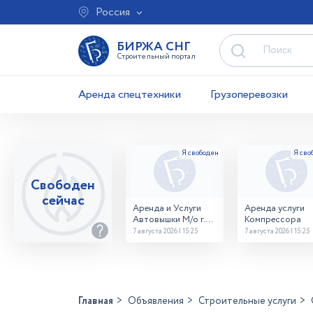
Россия
БИРЖА СНГ
Строительный портал
Аренда спецтехники
Грузоперевозки
Свободен
сейчас
Аренда и Услуги
Аренда услуги
Автовышки М/о г.
Компрессора
Домодедово
7 августа 2026 | 15:25
7 августа 2026 | 15:25
26,28,32 место
Главная
Объявления
Строительные услуги