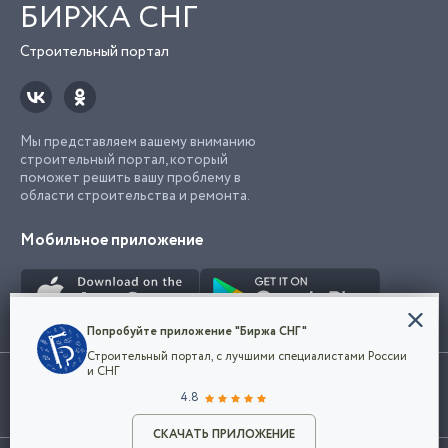
БИРЖА СНГ
Строительный портал
Мы представляем вашему вниманию
строительный портал, который
поможет решить вашу проблему в
области строительства и ремонта.
Мобильное приложение
Конфиденциальность
Попробуйте приложение "Биржа СНГ"
Мы используем файлы cookie, чтобы сделать
Строительный портал, с лучшими специалистами России
наш сайт удобным для каждого
Использование сайта, в том числе подача объявлений, означает
и СНГ
пользователя. Оставаясь на сайте,
ОК
согласие с
пользовательским соглашением
. Все логотипы и торговые
4.8
вы соглашаетесь
марки представленные на сайте являются собственностью их
с
Политикой конфиденциальности компании
владельца.
Разместить объявление
и принимаете условия использования cookie.
СКАЧАТЬ ПРИЛОЖЕНИЕ