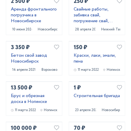
2 500 ₽
250 ₽
Аренда фронтального
Свайные работы,
погрузчика в
забивка свай,
Новосибирске
погружение свай,
сваебойные работы,
10 июня 2024
Новосибирск
28 апреля 2022
Нижний Тагил
свайный фундамент
3 350 ₽
150 ₽
Бетон свой завод
Краски, лаки, эмали,
Новосибирск
пена
14 апреля 2021
Вороново
11 марта 2022
Ногинск
13 500 ₽
1 ₽
Брус и обрезная
Строительная бригада
доска в Ногинске
11 марта 2022
Ногинск
23 апреля 2024
Новосибирск
100 000 ₽
70 ₽