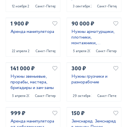
12 ноября 2022
Санкт-Петербург
3 сентября 2023
Санкт-Петербург
1 900 ₽
90 000 ₽
Аренда манипулятора
Нужны арматурщики,
плотники,
монтажники,
сварщики, бетонщики,
22 апреля 2024
Санкт-Петербург
5 апреля 2022
Санкт-Петербург
стропальщики,
разнорабочие ...
141 000 ₽
300 ₽
Нужны звеньевые,
Нужны грузчики и
прорабы, мастера,
разнорабочие
бригадиры и зам-замы
5 апреля 2022
Санкт-Петербург
29 октября 2023
Санкт-Петербург
999 ₽
150 ₽
Аренда манипулятора
Земснаряд. Земснаряд
от собственника
в аренду. Песок