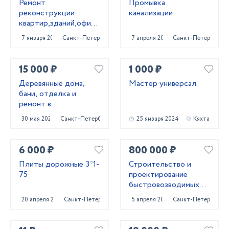
Ремонт
Промывка
реконструкции
канализации
квартир,зданий,офисных
помещений
7 января 2022
Санкт-Петербург
7 апреля 2022
Санкт-Петербург
15 000 ₽
1 000 ₽
Деревянные дома,
Мастер универсал
бани, отделка и
ремонт в
Приозерском и
30 мая 2025
Санкт-Петербург
25 января 2024
Кяхта
Выборгском районах
6 000 ₽
800 000 ₽
Плиты дорожные 3*1-
Строительство и
75
проектирование
быстровозводимых
зданий для бизнеса
20 апреля 2023
Санкт-Петербург
5 апреля 2024
Санкт-Петербург