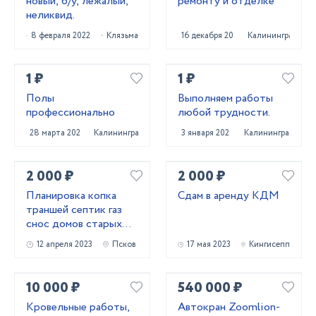
новый, б/у, лежалый,
ремонту и отделке
неликвид.
8 февраля 2022
Клязьма
16 декабря 2023
Калининград
1 ₽
1 ₽
Полы
Выполняем работы
профессионально
любой трудности.
28 марта 2024
Калининград
3 января 2025
Калининград
2 000 ₽
2 000 ₽
Планировка копка
Сдам в аренду КДМ
траншей септик газ
снос домов старых
зданий
12 апреля 2023
Псков
17 мая 2023
Кингисепп
10 000 ₽
540 000 ₽
Кровельные работы,
Автокран Zoomlion-