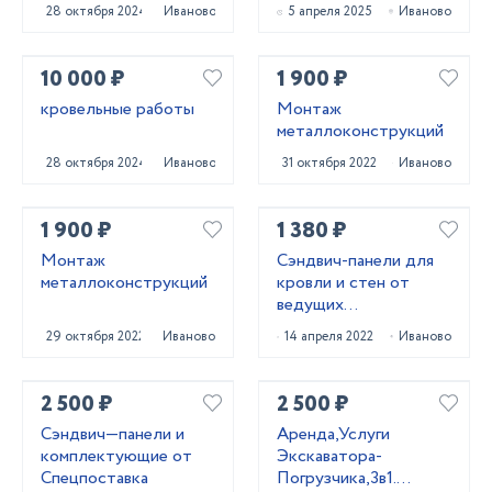
28 октября 2024
Иваново
5 апреля 2025
Иваново
10 000 ₽
1 900 ₽
кровельные работы
Монтаж
металлоконструкций
28 октября 2024
Иваново
31 октября 2022
Иваново
1 900 ₽
1 380 ₽
Монтаж
Сэндвич-панели для
металлоконструкций
кровли и стен от
ведущих
производителей
29 октября 2022
Иваново
14 апреля 2022
Иваново
России
2 500 ₽
2 500 ₽
Сэндвич—панели и
Аренда,Услуги
комплектующие от
Экскаватора-
Спецпоставка
Погрузчика,3в1.