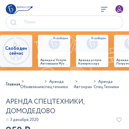
БИРЖА СНГ
Свободен
сейчас
Аренда и Услуги
Аренда услуги
Аренда
Автовышки М/о г.
Компрессора
Погрузч
Домодедово
26,28,32 место
Аренда
Аренда
Главная
Объявления
спецтехники
Автокран
СпецТехники
АРЕНДА СПЕЦТЕХНИКИ,
ДОМОДЕДОВО
3 декабря 2020