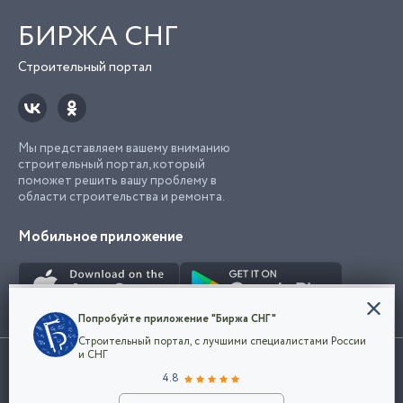
БИРЖА СНГ
Строительный портал
Мы представляем вашему вниманию
строительный портал, который
поможет решить вашу проблему в
области строительства и ремонта.
Мобильное приложение
Конфиденциальность
Попробуйте приложение "Биржа СНГ"
Мы используем файлы cookie, чтобы сделать
Строительный портал, с лучшими специалистами России
наш сайт удобным для каждого
Использование сайта, в том числе подача объявлений, означает
и СНГ
пользователя. Оставаясь на сайте,
ОК
согласие с
пользовательским соглашением
. Все логотипы и торговые
4.8
вы соглашаетесь
марки представленные на сайте являются собственностью их
с
Политикой конфиденциальности компании
владельца.