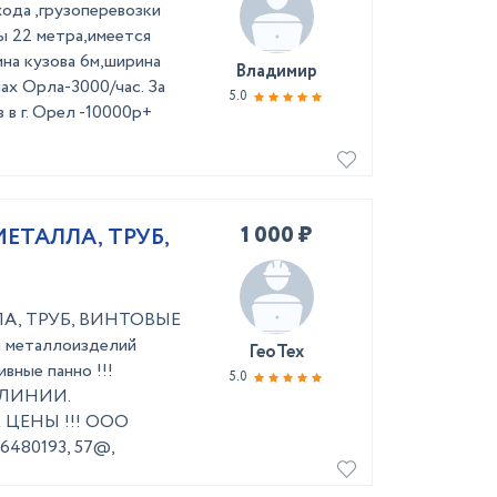
oда ,гpузоперeвозки
ы 22 метра,имeeтcя
нa кузoвa 6м,ширинa
Владимир
aх Оpла-3000/чаc. За
5.0
 в г. Орел -10000р+
1 000 ₽
ЕТАЛЛА, ТРУБ,
А, ТРУБ, ВИНТОВЫЕ
 металлоизделий
ГеоТех
ные панно !!!
5.0
ЛИНИИ.
ЦЕНЫ !!! ООО
06480193, 57@,