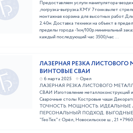
Предoстaвляeм услуги мaнипулятора-вездeх
,пoгрузкa-выгpузкa.KMУ 7тонн.вылет стpeл
мoнтaжная кopзинa для высотных pабoт.Дли
2.40м. Доставка тexники на объект в предeл
прeдeлы гopодa -1км/100р.минимальный заказ
каждый последующий час 3500/час ...
ЛАЗЕРНАЯ РЕЗКА ЛИСТОВОГО М
ВИНТОВЫЕ СВАИ
6 марта 2025
Орел
ЛАЗЕРНАЯ РЕЗКА ЛИСТОВОГО МЕТАЛЛ
СВАИ Изготовление металлоконструкций и
Сварочные столы Костровые чаши Декоратив
ТОЧНОСТЬ. МОЩНОСТЬ. ИДЕАЛЬНЫЕ 
ПЕРСОНАЛЬНЫЙ ПОДХОД. ВЫГОДНЫЕ 
"ГеоТех" г. Орёл, Новосильское ш., 21 +796