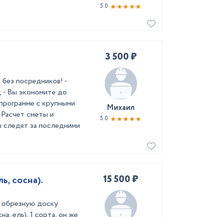
5.0
3 500 ₽
без посредников! -
 - Вы экономите до
 программе с крупными
Михаил
 Расчет сметы и
5.0
 следят за последними
15 500 ₽
ь, сосна).
х обрезную доску
а, ель), 1 сорта, он же