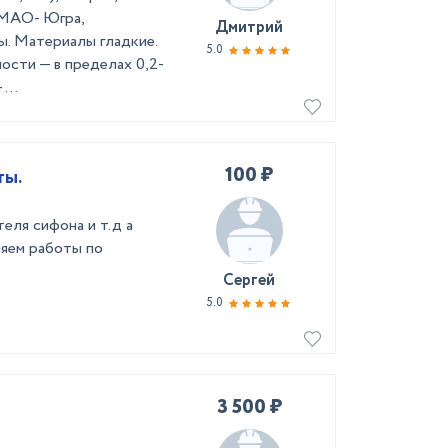
ХМАО- Югра,
Дмитрий
ы. Материалы гладкие.
5.0
ости — в пределах 0,2-
...
100 ₽
ты.
еля сифона и т.д а
няем работы по
Сергей
5.0
3 500 ₽