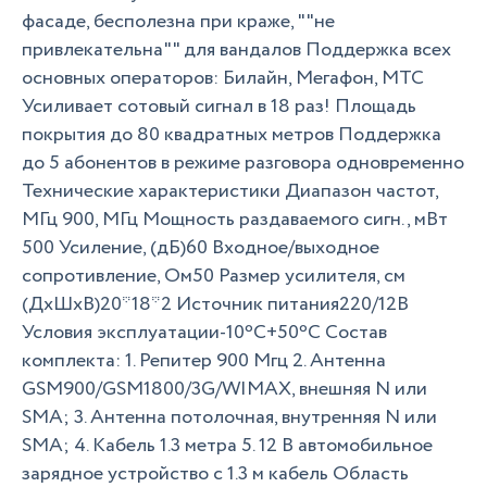
фасаде, бесполезна при краже, ""не
привлекательна"" для вандалов Поддержка всех
основных операторов: Билайн, Мегафон, МТС
Усиливает сотовый сигнал в 18 раз! Площадь
покрытия до 80 квадратных метров Поддержка
до 5 абонентов в режиме разговора одновременно
Технические характеристики Диапазон частот,
МГц 900, МГц Мощность раздаваемого сигн., мВт
500 Усиление, (дБ)60 Входное/выходное
сопротивление, Ом50 Размер усилителя, см
(ДхШхВ)20*18*2 Источник питания220/12В
Условия эксплуатации-10ºC+50ºC Состав
комплекта: 1. Репитер 900 Мгц 2. Антенна
GSM900/GSM1800/3G/WIMAX, внешняя N или
SMA; 3. Антенна потолочная, внутренняя N или
SMA; 4. Кабель 1.3 метра 5. 12 В автомобильное
зарядное устройство с 1.3 м кабель Область