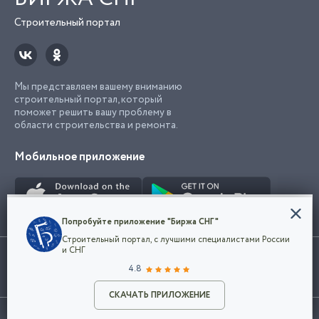
Строительный портал
Мы представляем вашему вниманию
строительный портал, который
поможет решить вашу проблему в
области строительства и ремонта.
Мобильное приложение
Конфиденциальность
Попробуйте приложение "Биржа СНГ"
Мы используем файлы cookie, чтобы сделать
Строительный портал, с лучшими специалистами России
наш сайт удобным для каждого
Использование сайта, в том числе подача объявлений, означает
и СНГ
пользователя. Оставаясь на сайте,
ОК
согласие с
пользовательским соглашением
. Все логотипы и торговые
4.8
вы соглашаетесь
марки представленные на сайте являются собственностью их
с
Политикой конфиденциальности компании
владельца.
и принимаете условия использования cookie.
СКАЧАТЬ ПРИЛОЖЕНИЕ
©2026
Биржа СНГ