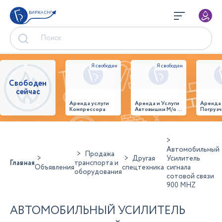
БИРЖА СНГ
Свободен
сейчас
Аренда услуги
Аренда и Услуги
Аренда
Компрессора
Автовышки М/о г.
Погрузч
Домодедово
26,28,32 место
Автомобильный
Продажа
Другая
Усилитель
Главная
транспорта и
Объявления
спецтехника
сигнала
оборудования
сотовой связи
900 MHZ
АВТОМОБИЛЬНЫЙ УСИЛИТЕЛЬ