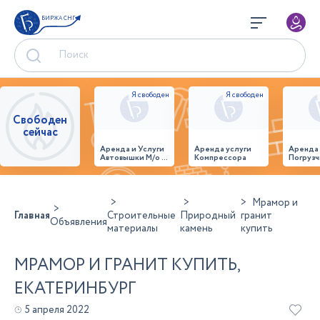
БИРЖА СНГ
Свободен
сейчас
Аренда и Услуги
Аренда услуги
Аренда
Автовышки М/о г.
Компрессора
Погрузч
Домодедово
26,28,32 место
Мрамор и
Главная
Строительные
Природный
гранит
Объявления
материалы
камень
купить
МРАМОР И ГРАНИТ КУПИТЬ,
ЕКАТЕРИНБУРГ
5 апреля 2022