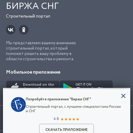
БИРЖА СНГ
Строительный портал
Мы представляем вашему вниманию
строительный портал, который
поможет решить вашу проблему в
области строительства и ремонта.
Мобильное приложение
Конфиденциальность
Попробуйте приложение "Биржа СНГ"
Мы используем файлы cookie, чтобы сделать
Строительный портал, с лучшими специалистами России
наш сайт удобным для каждого
Использование сайта, в том числе подача объявлений, означает
и СНГ
пользователя. Оставаясь на сайте,
ОК
согласие с
пользовательским соглашением
. Все логотипы и торговые
4.8
вы соглашаетесь
марки представленные на сайте являются собственностью их
с
Политикой конфиденциальности компании
владельца.
и принимаете условия использования cookie.
СКАЧАТЬ ПРИЛОЖЕНИЕ