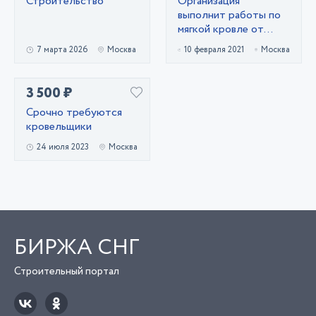
Строительство
Организация
выполнит работы по
мягкой кровле от
5000-300000 м2
7 марта 2026
Москва
10 февраля 2021
Москва
3 500 ₽
Срочно требуются
кровельщики
24 июля 2023
Москва
БИРЖА СНГ
Строительный портал