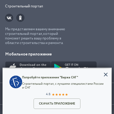
Строительный портал
Мы представляем вашему вниманию
строительный портал, который
поможет решить вашу проблему в
области строительства и ремонта.
Мобильное приложение
Конфиденциальность
Попробуйте приложение "Биржа СНГ"
Мы используем файлы cookie, чтобы сделать
Строительный портал, с лучшими специалистами России
наш сайт удобным для каждого
Использование сайта, в том числе подача объявлений, означает
и СНГ
пользователя. Оставаясь на сайте,
ОК
согласие с
пользовательским соглашением
. Все логотипы и торговые
4.8
вы соглашаетесь
марки представленные на сайте являются собственностью их
с
Политикой конфиденциальности компании
владельца.
Разместить объявление
и принимаете условия использования cookie.
СКАЧАТЬ ПРИЛОЖЕНИЕ
©2026
Биржа СНГ