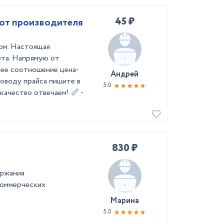
45 ₽
 от производителя
том. Настоящая
рта. Напрямую от
шее соотношение цена-
Андрей
поводу прайса пишите в
5.0
качество отвечаем! 📏 -
830 ₽
ержания
коммерческих
Марина
5.0