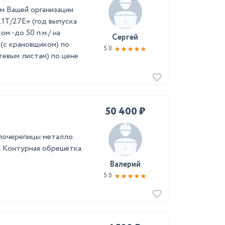
ем Вашей организации
.1T/27E» (год выпуска
ом -до 50 п.м./ на
Сергей
(с крановщиком) по
5.0
утевым листам) по цене
50 400 ₽
лочерепицы металло.
 Контурная обрешётка.
Валерий
5.0