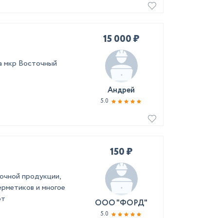
15 000 ₽
на мкр Восточный
Андрей
5.0
150 ₽
очной продукции,
ерметиков и многое
от
ООО "ФОРД"
5.0