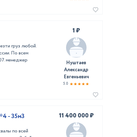
1 ₽
езти груз любой.
ссии. По всем
07. менеджер
Нуштаев
Александр
Евгеньевич
5.0
11 400 000 ₽
4 - 35м3
валы по всей