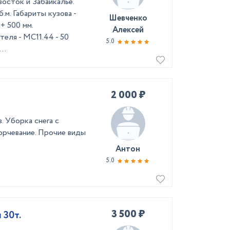
осток и Забайкалье.
.м. Габариты кузова -
Шевченко
+ 500 мм.
Алексей
теля - MC11.44 - 50
5.0
..
2 000 ₽
. Уборка снега с
орчевание. Прочие виды
Антон
5.0
3 500 ₽
 г/п 30т.