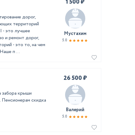
1 500 ₽
тирование дорог,
гающих территорий
 - это лучшее
Мустахим
о и ремонт дорог,
5.0
рий - это то, на чем
Наше п ...
26 500 ₽
а забора крыши
. Пенсионерам скидка
Валерий
5.0