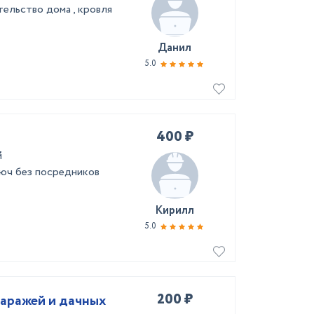
ельство дома , кровля
Данил
5.0
400 ₽
й
люч без посредников
Кирилл
5.0
200 ₽
аражей и дачных