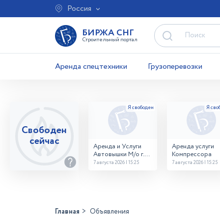
Россия
БИРЖА СНГ
Строительный портал
Аренда спецтехники
Грузоперевозки
Свободен
сейчас
Аренда и Услуги
Аренда услуги
Автовышки М/о г.
Компрессора
Домодедово
7 августа 2026 | 15:25
7 августа 2026 | 15:25
26,28,32 место
Главная
Объявления