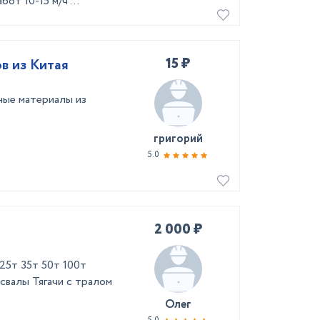
т 10-15 м/ч ...
15 ₽
в из Китая
ые материалы из
григорий
5.0
2 000 ₽
25т 35т 50т 100т
валы Тягачи с тралом
Олег