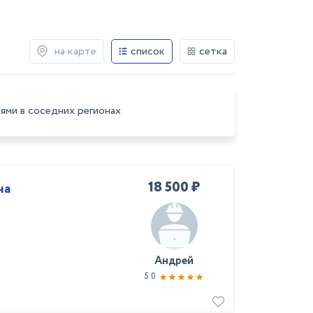
на карте
список
сетка
ями в соседних регионах
18 500 ₽
на
Андрей
5.0