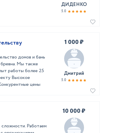
ДИДЕНКО
5.0
1 000 ₽
тельству
ельство домов и бань
о бревна. Мы также
Опыт работы более 25
Дмитрий
оекту Высокое
5.0
 Конкурентные цены
10 000 ₽
 сложности. Работаем
 с организациями.