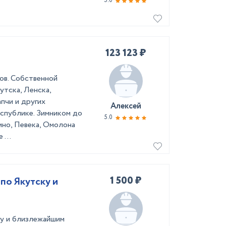
5.0
123 123 ₽
ов. Собственной
утска, Ленска,
пчи и других
Алексей
спублике. Зимником до
5.0
ино, Певека, Омолона
...
1 500 ₽
по Якутску и
ку и близлежайшим