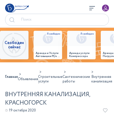
БИРЖА СНГ
Свободен
сейчас
Аренда и Услуги
Аренда услуги
Аренда
Автовышки М/о г.
Компрессора
Погрузч
Домодедово
26,28,32 место
Главная
Строительные
Сантехнические
Внутренняя
Объявления
услуги
работы
канализация
ВНУТРЕННЯЯ КАНАЛИЗАЦИЯ,
КРАСНОГОРСК
19 октября 2020