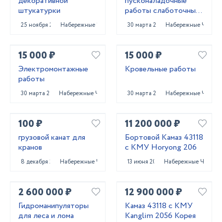
декоративной
пусконаладочные
штукатурки
работы слаботочных
систем
25 ноября 2025
Набережные Челны
30 марта 2023
Набережные Челны
15 000 ₽
15 000 ₽
Электромонтажные
Кровельные работы
работы
30 марта 2023
Набережные Челны
30 марта 2023
Набережные Челны
100 ₽
11 200 000 ₽
грузовой канат для
Бортовой Камаз 43118
кранов
с КМУ Horyong 206
8 декабря 2023
Набережные Челны
13 июня 2023
Набережные Челны
2 600 000 ₽
12 900 000 ₽
Гидроманипуляторы
Камаз 43118 с КМУ
для леса и лома
Kanglim 2056 Корея