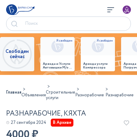
БИРЖА СНГ
Свободен
сейчас
Аренда и Услуги
Аренда услуги
Аренда
Автовышки М/о г.
Компрессора
Погрузч
Домодедово
26,28,32 место
Главная
Строительные
Объявления
Разнорабочие
Разнарабочие
услуги
РАЗНАРАБОЧИЕ, КЯХТА
27 сентября 2024
В Архиве
4000
₽