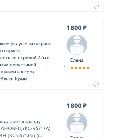
1 800 ₽
ашим услугам автокраны
Автокраны
сть со стрелой 22м и
Елена
дачи допустимой
5.0
данием и в срок.
лики Крым. ...
1 800 ₽
едлагает в аренду
ИВАНОВЕЦ (КС-45717А)
Н (КС-55713-5) (на