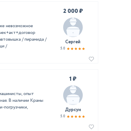
2 000 ₽
же невозможное
 чек+акт+договор
автовышка / пирамида /
Сергей
щи /
5.0
1 ₽
машинисты, опыт
ная. В наличии Краны
и-погрузчики,
Дурсун
5.0