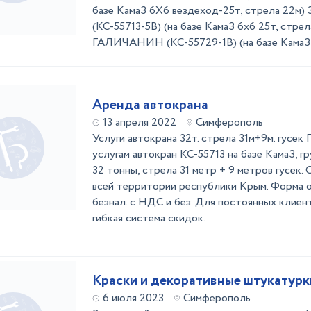
базе КамаЗ 6Х6 вездеход-25т, стрела 22
(КС-55713-5В) (на базе КамаЗ 6х6 25т, стрел
ГАЛИЧАНИН (КС-55729-1В) (на базе КамаЗ-32
Аренда автокрана
13 апреля 2022
Симферополь
Услуги автокрана 32т. стрела 31м+9м. гусёк
услугам автокран КС-55713 на базе КамаЗ, 
32 тонны, стрела 31 метр + 9 метров гусёк. 
всей территории республики Крым. Форма оп
безнал. с НДС и без. Для постоянных клие
гибкая система скидок.
Краски и декоративные штукатурк
6 июля 2023
Симферополь