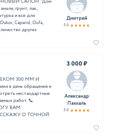
во! НОВЫЙ САЛОН "Дом
мали, грунт, лак,
турка и всё для
Дмитрий
ulux, Caparol, Dufa,
5.0
оличество других
.
3 000 ₽
КОМ 300 ММ И
ки в день обращения и
смотреть нестандартные
Александр
яемых работ. 📞
Паккаль
ОГУ ВАМ
5.0
АССКАЖУ О ТОЧНОЙ