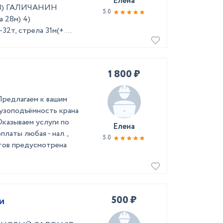
Елена
м) 3) ГАЛИЧАНИН
5.0
а 28м) 4)
т, стрела 31м(+ ...
1 800 ₽
 Предлагаем к вашим
грузоподъёмность крана
Оказываем услуги по
Елена
латы любая - нал.,
5.0
нтов предусмотрена
500 ₽
и