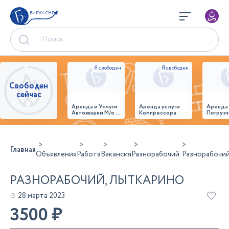
БИРЖА СНГ
Свободен
сейчас
Аренда и Услуги
Аренда услуги
Аренда
Автовышки М/о г.
Компрессора
Погрузч
Домодедово
26,28,32 место
Главная
Объявления
Работа
Вакансия
Разнорабочий
Разнорабочи
РАЗНОРАБОЧИЙ, ЛЫТКАРИНО
28 марта 2023
3500
₽