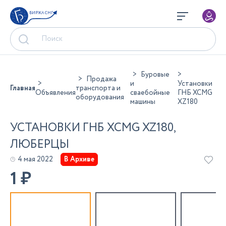
БИРЖА СНГ
Буровые
Продажа
и
Установки
Главная
транспорта и
Объявления
сваебойные
ГНБ XCMG
оборудования
машины
XZ180
УСТАНОВКИ ГНБ XCMG XZ180,
ЛЮБЕРЦЫ
4 мая 2022
В Архиве
1
₽