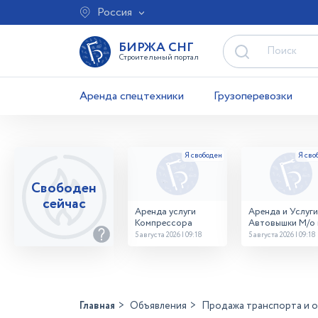
Россия
БИРЖА СНГ
Строительный портал
Аренда спецтехники
Грузоперевозки
Свободен
сейчас
Аренда услуги
Аренда и Услуги
Компрессора
Автовышки М/о г
Домодедово
5 августа 2026 | 09:18
5 августа 2026 | 09:18
26,28,32 место
Главная
Объявления
Продажа транспорта и 