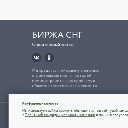
БИРЖА СНГ
Строительный портал
Мы представляем вашему вниманию
строительный портал, который
поможет решить вашу проблему в
области строительства и ремонта.
Попро
Строи
Конфиденциальность
Использование сайта, в том числе подача объявлений, озна
Мы используем файлы cookie, чтобы сделать наш сайт удобным дл
владельца.
с
Политикой конфиденциальности компании
и принимаете услов