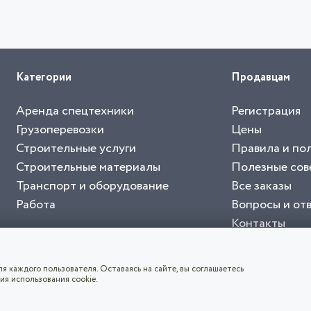
Категории
Продавцам
Аренда спецтехники
Регистрация
Грузоперевозки
Цены
Строительные услуги
Правила и по
Строительные материалы
Полезные сов
Транспорт и оборудование
Все заказы
Работа
Вопросы и от
Контакты
буйте приложение "Биржа СНГ"
тельный портал, с лучшими специалистами России и СНГ
4.8
чает согласие с
пользовательским соглашением
. Все логотипы и торговые марк
я каждого пользователя. Оставаясь на сайте, вы соглашаетесь
ия использования cookie.
СКАЧАТЬ ПРИЛОЖЕНИЕ
©2026
Биржа СНГ