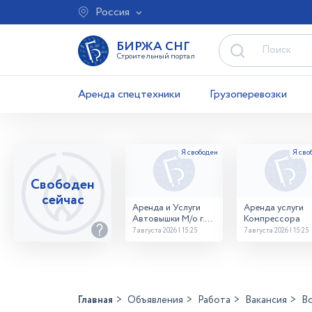
Россия
БИРЖА СНГ
Строительный портал
Аренда спецтехники
Грузоперевозки
Свободен
сейчас
Аренда и Услуги
Аренда услуги
Автовышки М/о г.
Компрессора
Домодедово
7 августа 2026 | 15:25
7 августа 2026 | 15:25
26,28,32 место
Главная
Объявления
Работа
Вакансия
В