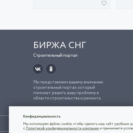
БИРЖА СНГ
Строительный портал
Мы представляем вашему вниманию
строительный портал, который
поможет решить вашу проблему в
области строительства и ремонта.
Попро
Строи
Конфиденциальность
Использование сайта, в том числе подача объявлений, озна
Мы используем файлы cookie, чтобы сделать наш сайт удобным дл
владельца.
с
Политикой конфиденциальности компании
и принимаете услов