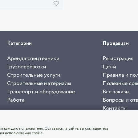
Категории
Продавцам
Аренда спецтехники
Регистрация
Грузоперевозки
Цены
Строительные услуги
Правила и по
Строительные материалы
Полезные сов
Транспорт и оборудование
Все заказы
Работа
Вопросы и от
Контакты
буйте приложение "Биржа СНГ"
тельный портал, с лучшими специалистами России и СНГ
4.8
чает согласие с
пользовательским соглашением
. Все логотипы и торговые марк
я каждого пользователя. Оставаясь на сайте, вы соглашаетесь
ия использования cookie.
СКАЧАТЬ ПРИЛОЖЕНИЕ