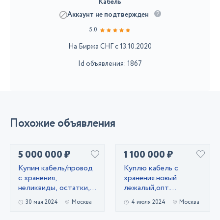
Кабель
Аккаунт не подтвержден
5.0
На Биржа СНГ с 13.10.2020
Id объявления: 1867
Похожие объявления
5 000 000 ₽
1 100 000 ₽
Купим кабель/провод
Kyплю кабель c
с хранения,
хранения.новый
неликвиды, остатки,
лежалый,опт.
новый.
Неликвиды
30 мая 2024
Москва
4 июля 2024
Москва