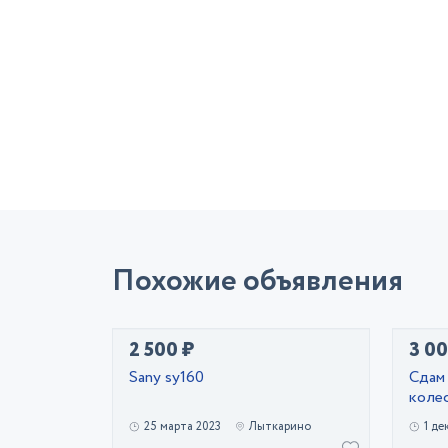
Похожие объявления
2 500 ₽
3 00
Sany sy160
Сдам 
коле
25 марта 2023
Лыткарино
1 де