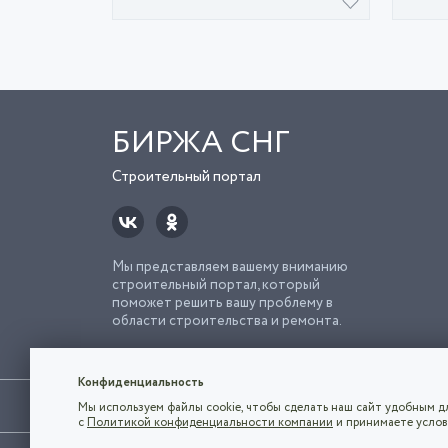
БИРЖА СНГ
Строительный портал
Мы представляем вашему вниманию
строительный портал, который
поможет решить вашу проблему в
области строительства и ремонта.
Попро
Строи
Конфиденциальность
Использование сайта, в том числе подача объявлений, озна
Мы используем файлы cookie, чтобы сделать наш сайт удобным дл
владельца.
с
Политикой конфиденциальности компании
и принимаете услов