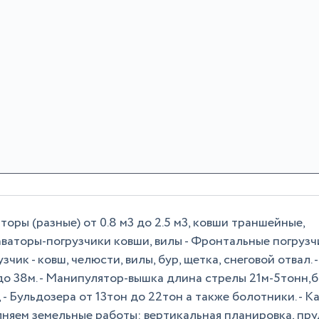
оры (разные) от 0.8 м3 до 2.5 м3, ковши траншейные,
аваторы-погрузчики ковши, вилы - Фронтальные погрузч
зчик - ковш, челюсти, вилы, бур, щетка, снеговой отвал. 
до 38м. - Манипулятор-вышка длина стрелы 21м-5тонн,
, - Бульдозера от 13тон до 22тон а также болотники. - К
лняем земельные работы: вертикальная планировка, пру