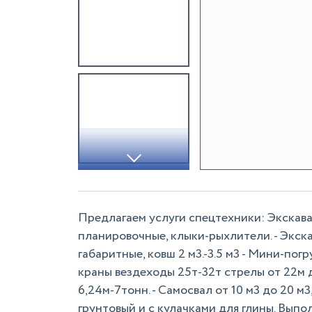
Предлагаем услуги спецтехники: Экскават
планировочные, клыки-рыхлители. - Экск
габаритные, ковш 2 м3.-3.5 м3 - Мини-погру
краны вездеходы 25т-32т стрелы от 22м 
6,24м-7тонн. - Самосвал от 10 м3 до 20 м3
грунтовый и с кулачками для глины. Выпо