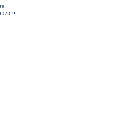
та,
1070!!!