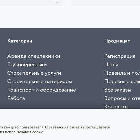
Категории
Продавцам
Аренда спецтехники
Регистрация
Грузоперевозки
Цены
Строительные услуги
Правила и по
Строительные материалы
Полезные сов
Транспорт и оборудование
Все заказы
Работа
Вопросы и от
Контакты
буйте приложение "Биржа СНГ"
тельный портал, с лучшими специалистами России и СНГ
4.8
чает согласие с
пользовательским соглашением
. Все логотипы и торговые марк
я каждого пользователя. Оставаясь на сайте, вы соглашаетесь
ия использования cookie.
СКАЧАТЬ ПРИЛОЖЕНИЕ