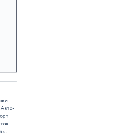
ики
- Авто-
борт
аток
ды,