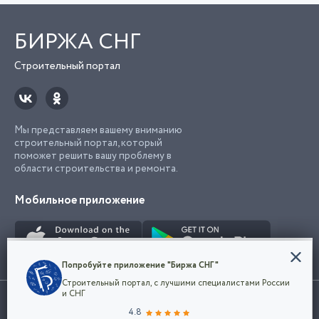
БИРЖА СНГ
Строительный портал
Мы представляем вашему вниманию
строительный портал, который
поможет решить вашу проблему в
области строительства и ремонта.
Мобильное приложение
Конфиденциальность
Попробуйте приложение "Биржа СНГ"
Мы используем файлы cookie, чтобы сделать
Строительный портал, с лучшими специалистами России
наш сайт удобным для каждого
Использование сайта, в том числе подача объявлений, означает
и СНГ
пользователя. Оставаясь на сайте,
ОК
согласие с
пользовательским соглашением
. Все логотипы и торговые
4.8
вы соглашаетесь
марки представленные на сайте являются собственностью их