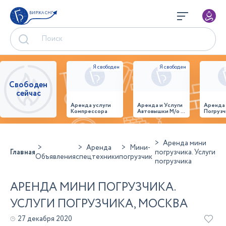
БИРЖА СНГ
Свободен
сейчас
Аренда услуги
Аренда и Услуги
Аренда
Компрессора
Автовышки М/о г.
Погрузч
Домодедово
26,28,32 место
Аренда мини
Аренда
Мини-
Главная
погрузчика. Услуги
Объявления
спецтехники
погрузчик
погрузчика
АРЕНДА МИНИ ПОГРУЗЧИКА.
УСЛУГИ ПОГРУЗЧИКА, МОСКВА
27 декабря 2020