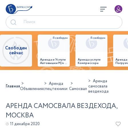
БИРЖА СНГ
Свободен
сейчас
Аренда и Услуги
Аренда услуги
Аренда
Автовышки М/о г.
Компрессора
Погрузч
Домодедово
26,28,32 место
Аренда
Аренда
Главная
самосвала
Объявления
спецтехники
Самосвал
вездехода
АРЕНДА САМОСВАЛА ВЕЗДЕХОДА,
МОСКВА
11 декабря 2020