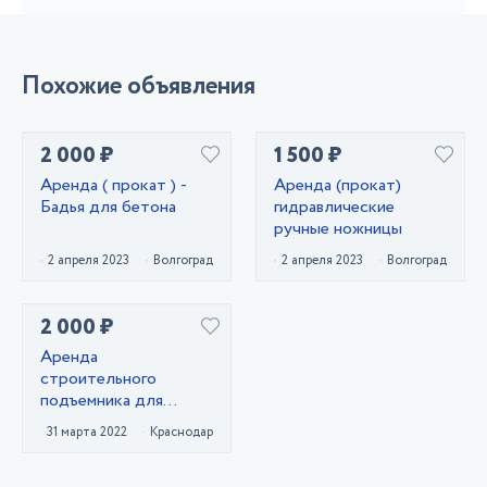
Похожие объявления
2 000 ₽
1 500 ₽
Аренда ( прокат ) -
Аренда (прокат)
Бадья для бетона
гидравлические
ручные ножницы
2 апреля 2023
Волгоград
2 апреля 2023
Волгоград
2 000 ₽
Аренда
строительного
подъемника для
работ на высоте (
31 марта 2022
Краснодар
электропривод и
дизель )