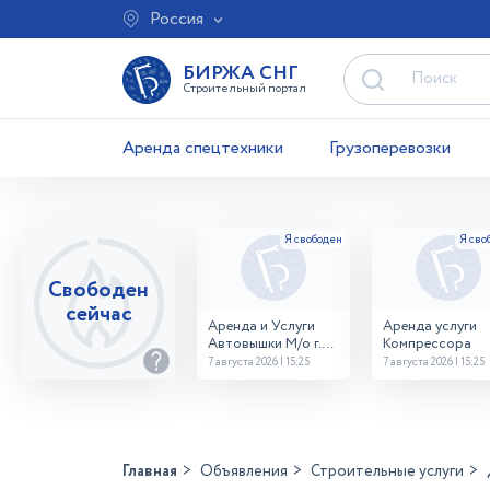
Россия
БИРЖА СНГ
Строительный портал
Аренда спецтехники
Грузоперевозки
Свободен
сейчас
Аренда и Услуги
Аренда услуги
Автовышки М/о г.
Компрессора
Домодедово
7 августа 2026 | 15:25
7 августа 2026 | 15:25
26,28,32 место
Главная
Объявления
Строительные услуги