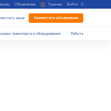
аказы
Объявления
Горячее
Войти
Разместить объявление
зместить заказ
одажа транспорта и оборудования
Работа