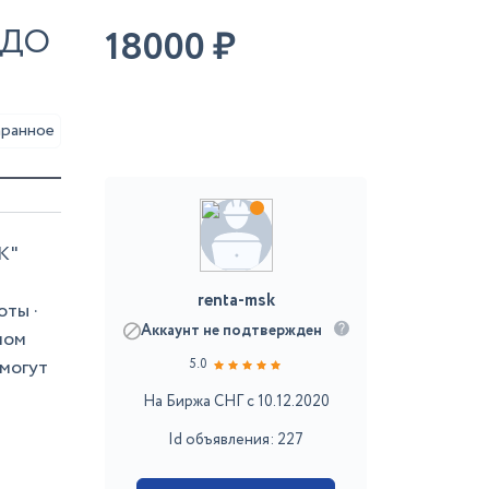
 ДО
18000
₽
аранное
К"
renta-msk
оты ·
Аккаунт не подтвержден
ном
могут
5.0
На Биржа СНГ с 10.12.2020
Id объявления: 227