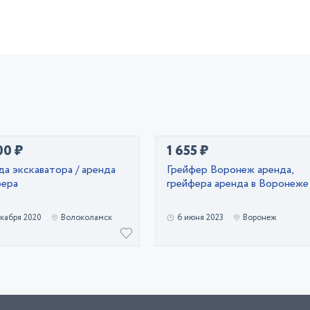
00 ₽
1 655 ₽
а экскаватора / аренда
Грейфер Воронеж аренда,
фера
грейфера аренда в Воронеже
екабря 2020
Волоколамск
6 июня 2023
Воронеж