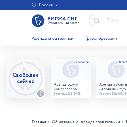
Россия
БИРЖА СНГ
Строительный портал
Аренда спецтехники
Грузоперевозки
Свободен
сейчас
Аренда услуги
Аренда и Услуги
Компрессора
Автовышки М/о г
Домодедово
5 августа 2026 | 09:18
5 августа 2026 | 09:18
26,28,32 место
Главная
Объявления
Аренда спецтехники