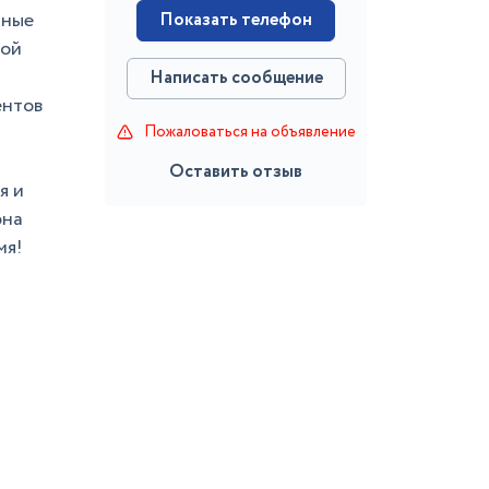
нные
Показать телефон
ной
Написать сообщение
ентов
Пожаловаться на объявление
Оставить отзыв
я и
она
мя!