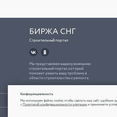
БИРЖА СНГ
Строительный портал
Мы представляем вашему вниманию
строительный портал, который
поможет решить вашу проблему в
области строительства и ремонта.
Попро
Строи
Конфиденциальность
Использование сайта, в том числе подача объявлений, озна
Мы используем файлы cookie, чтобы сделать наш сайт удобным дл
владельца.
с
Политикой конфиденциальности компании
и принимаете услов