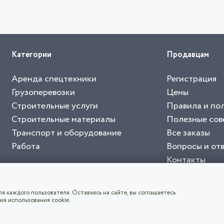
Категории
Продавцам
Аренда спецтехники
Регистрация
Грузоперевозки
Цены
Строительные услуги
Правила и по
Строительные материалы
Полезные сов
Транспорт и оборудование
Все заказы
Работа
Вопросы и от
Контакты
буйте приложение "Биржа СНГ"
тельный портал, с лучшими специалистами России и СНГ
4.8
чает согласие с
пользовательским соглашением
. Все логотипы и торговые марк
я каждого пользователя. Оставаясь на сайте, вы соглашаетесь
ия использования cookie.
СКАЧАТЬ ПРИЛОЖЕНИЕ
©2026
Биржа СНГ