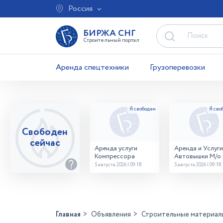
Россия
БИРЖА СНГ
Строительный портал
Аренда спецтехники
Грузоперевозки
Свободен
сейчас
Аренда услуги
Аренда и Услуги
Компрессора
Автовышки М/о г
Домодедово
5 августа 2026 | 09:18
5 августа 2026 | 09:18
26,28,32 место
Главная
Объявления
Строительные материал