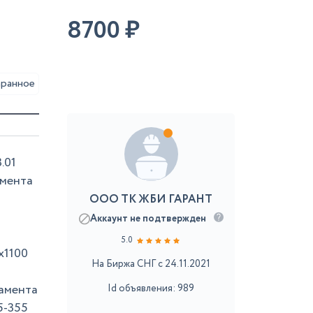
8700
₽
аранное
.01
амента
ООО ТК ЖБИ ГАРАНТ
Аккаунт не подтвержден
5.0
х1100
На Биржа СНГ с 24.11.2021
амента
Id объявления: 989
5-355