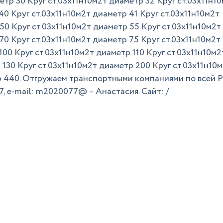
тр 30 Круг ст.03х11н10м2т диаметр 32 Круг ст.03х11н1
40 Круг ст.03х11н10м2т диаметр 41 Круг ст.03х11н10м2т
50 Круг ст.03х11н10м2т диаметр 55 Круг ст.03х11н10м2т
70 Круг ст.03х11н10м2т диаметр 75 Круг ст.03х11н10м2т
100 Круг ст.03х11н10м2т диаметр 110 Круг ст.03х11н10м2
 130 Круг ст.03х11н10м2т диаметр 200 Круг ст.03х11н10
р 440. Отгружаем транспортными компаниями по всей Р
77, e-mail: m2020077@ – Анастасия. Сайт: /