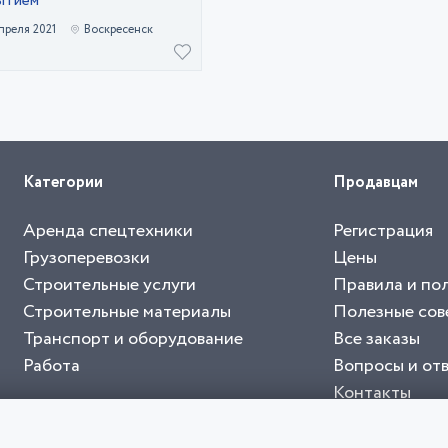
ытием
преля 2021
Воскресенск
Категории
Продавцам
Аренда спецтехники
Регистрация
Грузоперевозки
Цены
Строительные услуги
Правила и по
Строительные материалы
Полезные сов
Транспорт и оборудование
Все заказы
Работа
Вопросы и от
Контакты
буйте приложение "Биржа СНГ"
тельный портал, с лучшими специалистами России и СНГ
4.8