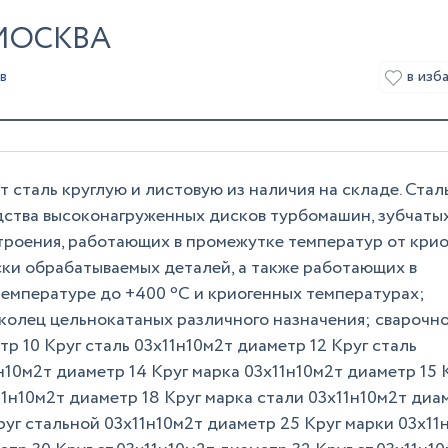
 МОСКВА
в изб
в
сталь круглую и листовую из наличия на складе. Стал
ства высоконагруженных дисков турбомашин, зубчаты
строения, работающих в промежутке температур от кри
ски обрабатываемых деталей, а также работающих в
температуре до +400 ºС и криогенных температурах;
 колец цельнокатаных различного назначения; сварочн
тр 10 Круг сталь 03х11н10м2т диаметр 12 Круг сталь
н10м2т диаметр 14 Круг марка 03х11н10м2т диаметр 15 
11н10м2т диаметр 18 Круг марка стали 03х11н10м2т диа
руг стальной 03х11н10м2т диаметр 25 Круг марки 03х11