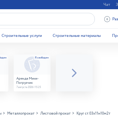
Чат
З
Ра
Строительные услуги
Строительные материалы
Пр
Аренда Мини-
Погрузчик
7 августа 2026 | 15:25
ы
Металлопрокат
Листовой прокат
Круг ст.03х11н10м2т