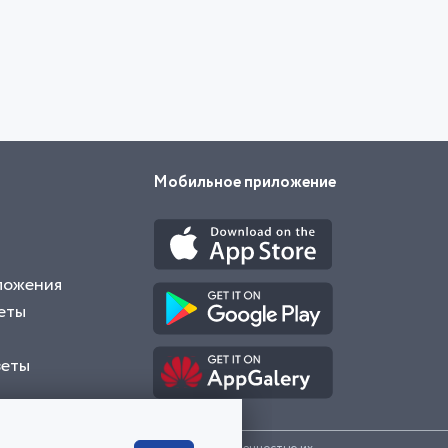
Мобильное приложение
ложения
еты
веты