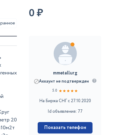
0
₽
аранное
ь
х
огенных
mmetallurg
Аккаунт не подтвержден
5.0
ой
На Биржа СНГ с 27.10.2020
Круг
Id объявления: 77
метр 20
н10м2т
Показать телефон