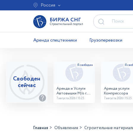
Россия
БИРЖА СНГ
Строительный портал
Аренда спецтехники
Грузоперевозки
Свободен
сейчас
Аренда и Услуги
Аренда услуги
Автовышки М/о г.
Компрессора
Домодедово
7 августа 2026 | 15:25
7 августа 2026 | 15:25
26,28,32 место
Главная
Объявления
Строительные материал