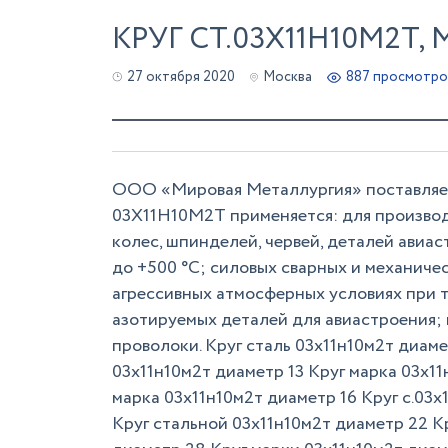
КРУГ СТ.03Х11Н10М2Т,
27 октября 2020
Москва
887 просмотро
ООО «Мировая Металлургия» поставляет 
03Х11Н10М2Т применяется: для производ
колес, шпинделей, червей, деталей авиа
до +500 °C; силовых сварных и механиче
агрессивных атмосферных условиях при 
азотируемых деталей для авиастроения;
проволоки. Круг сталь 03х11н10м2т диаме
03х11н10м2т диаметр 13 Круг марка 03х11
марка 03х11н10м2т диаметр 16 Круг с.03х
Круг стальной 03х11н10м2т диаметр 22 К