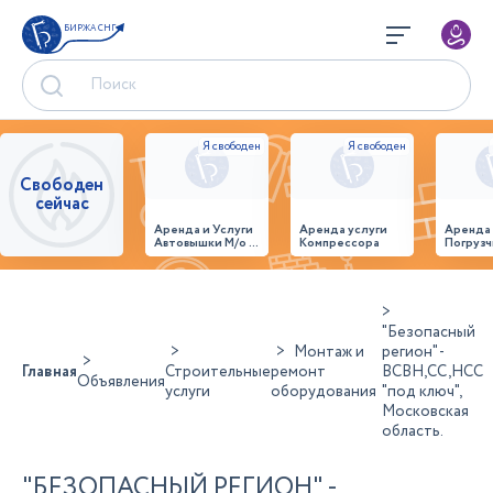
БИРЖА СНГ
Свободен
сейчас
Аренда и Услуги
Аренда услуги
Аренда
Автовышки М/о г.
Компрессора
Погрузч
Домодедово
26,28,32 место
"Безопасный
Монтаж и
регион" -
Главная
Строительные
ремонт
ВСВН,СС,НСС
Объявления
услуги
оборудования
"под ключ",
Московская
область.
"БЕЗОПАСНЫЙ РЕГИОН" -