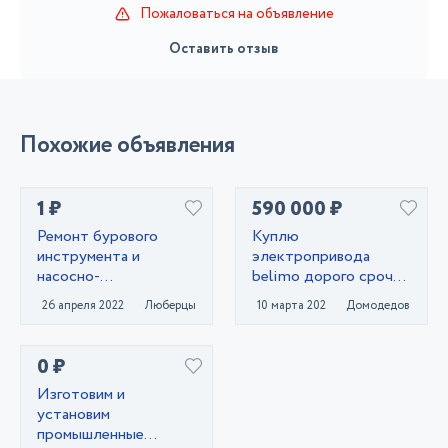
Пожаловаться на объявление
Оставить отзыв
Похожие объявления
1 ₽
590 000 ₽
Ремонт бурового
Куплю
инструмента и
электропривода
насосно-
belimo дорого срочно
смесительных узлов.
тел 89611447885
26 апреля 2022
Люберцы
10 марта 2021
Домодедово
0 ₽
Изготовим и
установим
промышленные