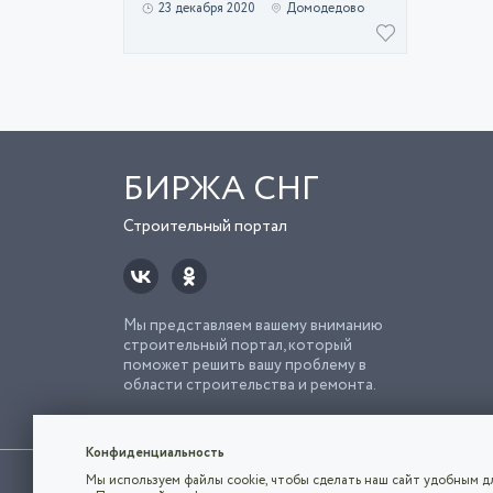
23 декабря 2020
Домодедово
БИРЖА СНГ
Строительный портал
Мы представляем вашему вниманию
строительный портал, который
поможет решить вашу проблему в
области строительства и ремонта.
Попро
Строи
Конфиденциальность
Использование сайта, в том числе подача объявлений, озна
Мы используем файлы cookie, чтобы сделать наш сайт удобным дл
владельца.