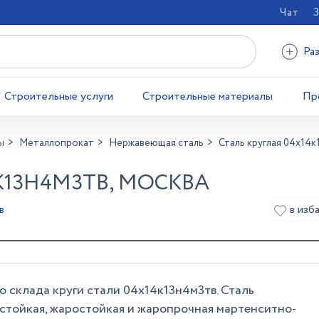
Чат
З
Ра
Строительные услуги
Строительные материалы
Пр
ы
Металлопрокат
Нержавеющая сталь
Сталь круглая 04х14
К13Н4М3ТВ, МОСКВА
в изб
в
склада круги стали 04х14к13н4м3тв. Сталь
ойкая, жаростойкая и жаропрочная мартенситно-