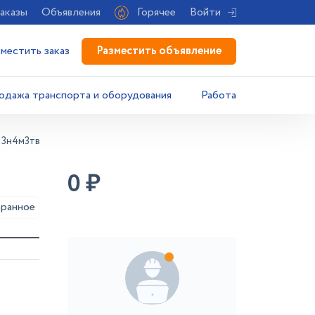
аказы
Объявления
Горячее
Войти
Разместить объявление
зместить заказ
одажа транспорта и оборудования
Работа
к13н4м3тв
0
₽
аранное