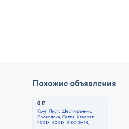
Похожие объявления
0 ₽
Круг, Лист, Шестигранник,
Проволока, Сетка, Квадрат
20Х13, 40Х13, 20Х23Н18,
10X17Н13М2Т, 14Х17Н2, 12