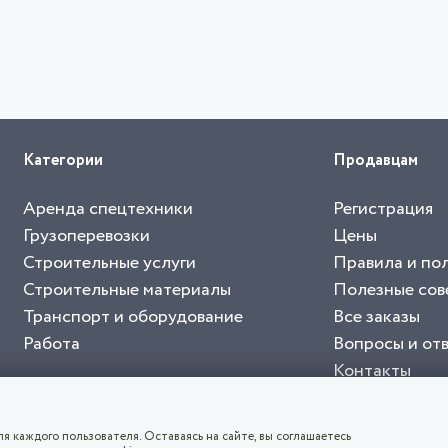
Категории
Продавцам
Аренда спецтехники
Регистрация
Грузоперевозки
Цены
Строительные услуги
Правила и по
Строительные материалы
Полезные сов
Транспорт и оборудование
Все заказы
Работа
Вопросы и от
Контакты
буйте приложение "Биржа СНГ"
тельный портал, с лучшими специалистами России и СНГ
4.8
чает согласие с
пользовательским соглашением
. Все логотипы и торговые марк
я каждого пользователя. Оставаясь на сайте, вы соглашаетесь