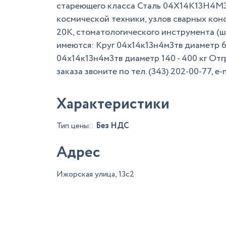
стареющего класса Сталь 04Х14К13Н4М3
космической техники, узлов сварных кон
20К, стоматологического инструмента (ш
имеются: Круг 04х14к13н4м3тв диаметр 60
04х14к13н4м3тв диаметр 140 - 400 кг От
заказа звоните по тел. (343) 202-00-77, e
Характеристики
Тип цены::
Без НДС
Адрес
Ижорская улица, 13с2