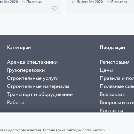
екабря 2020
Подольск
18 декабря 2020
Егорьевск
Категории
Продавцам
Аренда спецтехники
Регистрация
Грузоперевозки
Цены
Строительные услуги
Правила и по
Строительные материалы
Полезные сов
Транспорт и оборудование
Все заказы
Работа
Вопросы и от
Контакты
буйте приложение "Биржа СНГ"
тельный портал, с лучшими специалистами России и СНГ
4.8
чает согласие с
пользовательским соглашением
. Все логотипы и торговые марк
я каждого пользователя. Оставаясь на сайте, вы соглашаетесь