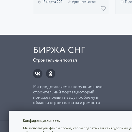
12 марта 2021
Архангельское
11 д
БИРЖА СНГ
Строительный портал
Мы представляем вашему вниманию
строительный портал, который
поможет решить вашу проблему в
области строительства и ремонта.
Попро
Строи
Конфиденциальность
Использование сайта, в том числе подача объявлений, озна
Мы используем файлы cookie, чтобы сделать наш сайт удобным дл
владельца.