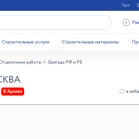
Чат
З
Ра
Строительные услуги
Строительные материалы
Пр
Отделочные работы
Бригада РФ и РБ
СКВА
в изб
В Архиве