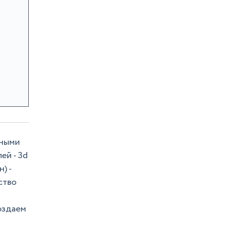
чными
ей - 3d
) -
ство
оздаем