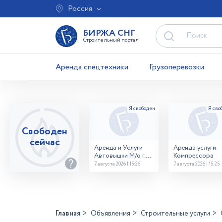
Россия
БИРЖА СНГ
Строительный портал
Аренда спецтехники
Грузоперевозки
Свободен
сейчас
Аренда и Услуги
Аренда услуги
Автовышки М/о г.
Компрессора
Домодедово
7 августа 2026 | 15:25
7 августа 2026 | 15:25
26,28,32 место
Главная
Объявления
Строительные услуги