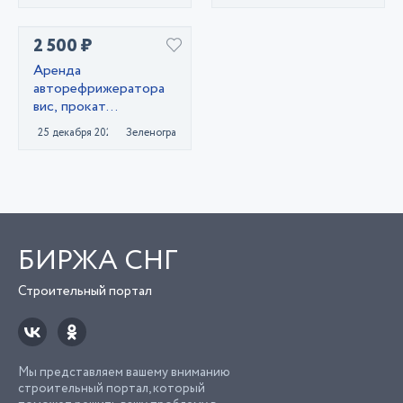
2 500 ₽
Аренда
авторефрижератора
вис, прокат
рефрижератора
25 декабря 2020
Зеленоград
БИРЖА СНГ
Строительный портал
Мы представляем вашему вниманию
строительный портал, который