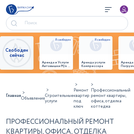
БИРЖА СНГ
Свободен
сейчас
Аренда и Услуги
Аренда услуги
Аренда
Автовышки М/о г.
Компрессора
Погрузч
Домодедово
26,28,32 место
Ремонт
Профессиональный
Главная
Строительные
квартир
ремонт квартиры,
Объявления
услуги
под
офиса, отделка
ключ
коттеджа
ПРОФЕССИОНАЛЬНЫЙ РЕМОНТ
КВАРТИРЫ, ОФИСА, ОТДЕЛКА