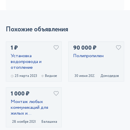
Похожие объявления
1 ₽
90 000 ₽
Установка
Полипропилен
водопровода и
отопление
25 марта 2023
Видное
30 июня 2023
Домодедово
1 000 ₽
Монтаж любых
коммуникаций для
жилых и
коммерческих
28 ноября 2020
Балашиха
помещений.