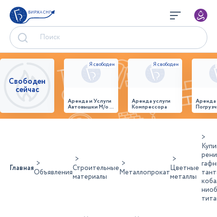
БИРЖА СНГ
Свободен
сейчас
Аренда и Услуги
Аренда услуги
Аренда
Автовышки М/о г.
Компрессора
Погрузч
Домодедово
26,28,32 место
Купи
рени
гафн
Главная
Строительные
Цветные
Объявления
Металлопрокат
тант
материалы
металлы
коба
ниоб
тита