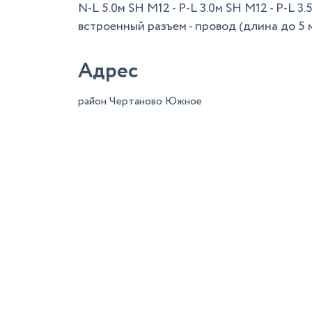
N-L 5.0м SH M12 - P-L 3.0м SH M12 - P-L 3
встроенный разъем - провод (длина до 5 м
Адрес
район Чертаново Южное