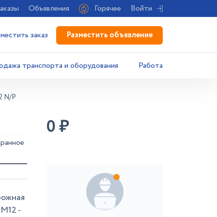
аказы
Объявления
Горячее
Войти
Разместить объявление
зместить заказ
одажа транспорта и оборудования
Работа
2 N/P
0
₽
аранное
рожная
 M12 -