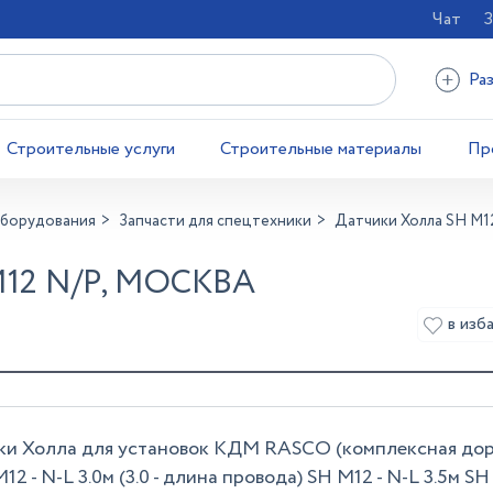
Чат
З
Ра
Строительные услуги
Строительные материалы
Пр
оборудования
Запчасти для спецтехники
Датчики Холла SH M1
12 N/P, МОСКВА
в изб
ики Холла для установок КДМ RASCO (комплексная до
 - N-L 3.0м (3.0 - длина провода) SH M12 - N-L 3.5м SH