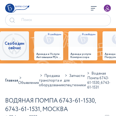
БИРЖА СНГ
Свободен
сейчас
Аренда и Услуги
Аренда услуги
Аренда
Автовышки М/о г.
Компрессора
Погрузч
Домодедово
26,28,32 место
Водяная
Продажа
Запчасти
Помпа 6743-
Главная
транспорта и
для
Объявления
61-1530, 6743-
оборудования
спецтехники
61-1531
ВОДЯНАЯ ПОМПА 6743-61-1530,
6743-61-1531, МОСКВА