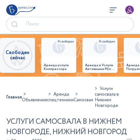
БИРЖА СНГ
Свободен
сейчас
Аренда услуги
Аренда и Услуги
Аренда
Компрессора
Автовышки М/о г.
Погрузч
Домодедово
26,28,32 место
Услуги
Аренда
самосвала в
Главная
Объявления
спецтехники
Самосвал
Нижнем
Новгороде
УСЛУГИ САМОСВАЛА В НИЖНЕМ
НОВГОРОДЕ, НИЖНИЙ НОВГОРОД