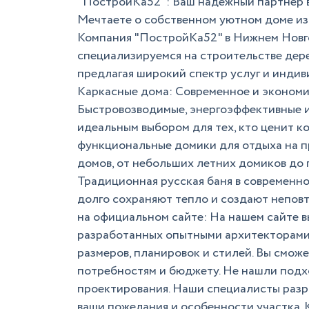
"ПостройКа52": Ваш надежный партнер в
Мечтаете о собственном уютном доме из 
Компания "ПостройКа52" в Нижнем Новго
специализируемся на строительстве дере
предлагая широкий спектр услуг и индив
Каркасные дома: Современное и экономи
Быстровозводимые, энергоэффективные и
идеальным выбором для тех, кто ценит к
функциональные домики для отдыха на п
домов, от небольших летних домиков до
Традиционная русская баня в современн
долго сохраняют тепло и создают непов
на официальном сайте: На нашем сайте в
разработанных опытными архитекторами 
размеров, планировок и стилей. Вы смож
потребностям и бюджету. Не нашли подх
проектирования. Наши специалисты разр
ваши пожелания и особенности участка.