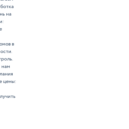
аботка
нь на
и:
е
омов в
ости.
троль.
 нам
елания
е цены:
олучить