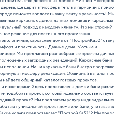
 строительстве деревянных домов в Нижнем Новгород
дерева, где царит атмосфера тепла и гармонии с прир
роде поможет воплотить вашу мечту в реальность! М
вянных каркасных домов, дачных домиков и каркасных 
идуальный подход к каждому клиенту. Что мы строим?
чное решение для постоянного проживания.
 экологичные, каркасные дома от "ПостройКа52" стан
омфорт и практичность. Дачные дома: Уютные и
рироде. Мы предлагаем разнообразные проекты дачны
 полноценных загородных резиденций. Каркасные бани:
ом исполнении. Наши каркасные бани быстро прогреваю
торимую атмосферу релаксации. Обширный каталог пр
ы найдете обширный каталог готовых проектов,
и инженерами. Здесь представлены дома и бани разли
ете подобрать проект, который идеально соответствуе
одящий проект? Мы предлагаем услугу индивидуально
аботают уникальный проект дома или бани, учитывая в
 Какие услуги предоставляет "ПостройКа52"? Мы пред