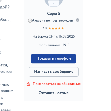
е
одой?
ы
Серегй
бань,
Аккаунт не подтвержден
5.0
На Биржа СНГ с 16.07.2025
ут
Id объявления: 2910
х
Показать телефон
тся,
оектов
Написать сообщение
чных
Пожаловаться на объявление
т вашим
Оставить отзыв
го
се
лагаем