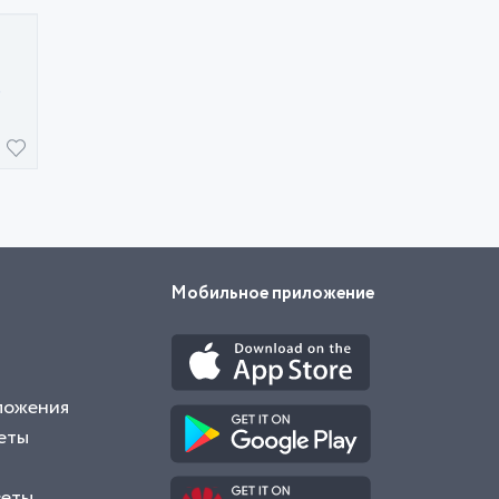
о
Мобильное приложение
ложения
еты
веты