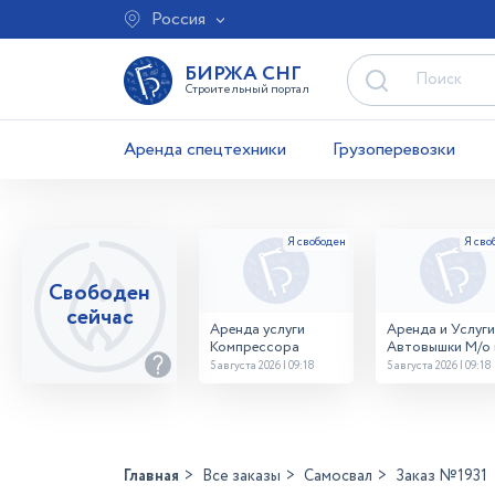
Россия
БИРЖА СНГ
Строительный портал
Аренда спецтехники
Грузоперевозки
Свободен
сейчас
Аренда услуги
Аренда и Услуги
Компрессора
Автовышки М/о г
Домодедово
5 августа 2026 | 09:18
5 августа 2026 | 09:18
26,28,32 место
Главная
Все заказы
Самосвал
Заказ №1931