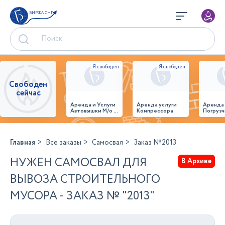
БИРЖА СНГ
Свободен
сейчас
Аренда и Услуги
Аренда услуги
Аренда
Автовышки М/о г.
Компрессора
Погрузч
Домодедово
26,28,32 место
Главная
Все заказы
Самосвал
Заказ №2013
НУЖЕН САМОСВАЛ ДЛЯ
В Архиве
ВЫВОЗА СТРОИТЕЛЬНОГО
МУСОРА - ЗАКАЗ № "2013"