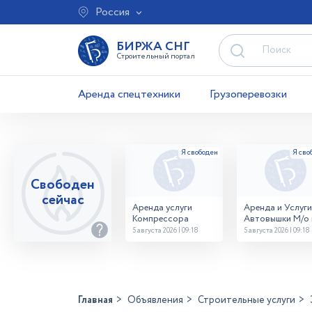
Россия
БИРЖА СНГ
Строительный портал
Аренда спецтехники
Грузоперевозки
Свободен
сейчас
Аренда услуги
Аренда и Услуги
Компрессора
Автовышки М/о г
Домодедово
5 августа 2026 | 09:18
5 августа 2026 | 09:18
26,28,32 место
Главная
Объявления
Строительные услуги