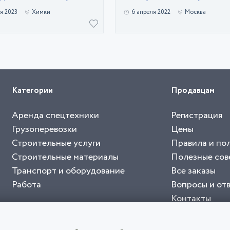
я 2023
Химки
6 апреля 2022
Москва
Категории
Продавцам
Аренда спецтехники
Регистрация
Грузоперевозки
Цены
Строительные услуги
Правила и по
Строительные материалы
Полезные сов
Транспорт и оборудование
Все заказы
Работа
Вопросы и от
Контакты
буйте приложение "Биржа СНГ"
тельный портал, с лучшими специалистами России и СНГ
4.8
чает согласие с
пользовательским соглашением
. Все логотипы и торговые марк