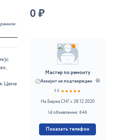
0
₽
аранное
ик)с
ах,
Мастер по ремонту
Аккаунт не подтвержден
я. Цена
5.0
На Биржа СНГ с 28.12.2020
Id объявления: 646
Показать телефон