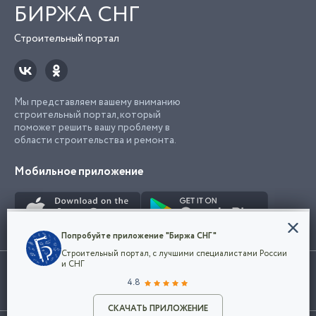
БИРЖА СНГ
Строительный портал
Мы представляем вашему вниманию
строительный портал, который
поможет решить вашу проблему в
области строительства и ремонта.
Мобильное приложение
Конфиденциальность
Попробуйте приложение "Биржа СНГ"
Мы используем файлы cookie, чтобы сделать
Строительный портал, с лучшими специалистами России
наш сайт удобным для каждого
Использование сайта, в том числе подача объявлений, означает
и СНГ
пользователя. Оставаясь на сайте,
ОК
согласие с
пользовательским соглашением
. Все логотипы и торговые
4.8
вы соглашаетесь
марки представленные на сайте являются собственностью их
с
Политикой конфиденциальности компании
владельца.
и принимаете условия использования cookie.
СКАЧАТЬ ПРИЛОЖЕНИЕ