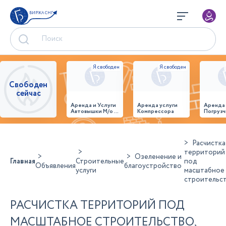
БИРЖА СНГ
Свободен
сейчас
Аренда и Услуги
Аренда услуги
Аренда
Автовышки М/о г.
Компрессора
Погрузч
Домодедово
26,28,32 место
Расчистка
территорий
Озеленение и
Главная
Строительные
под
Объявления
благоустройство
услуги
масштабное
строительс
РАСЧИСТКА ТЕРРИТОРИЙ ПОД
МАСШТАБНОЕ СТРОИТЕЛЬСТВО,