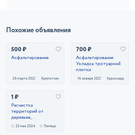
Похожие объявления
500 ₽
700 ₽
Асфальтирование
Асфальтирование
Укладка тротуарной
плитки
26 марта 2023
Кропоткин
14 января 2025
Краснодар
1 ₽
Расчистка
территорий от
деревьев,
кустарников и корней
23 мая 2024
Липецк