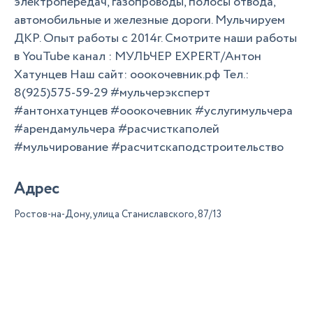
электропередач, газопроводы, полосы отвода,
автомобильные и железные дороги. Мульчируем
ДКР. Опыт работы с 2014г. Смотрите наши работы
в YouTube канал : МУЛЬЧЕР EXPERT/Антон
Хатунцев Наш сайт: ооокочевник.рф Тел.:
8(925)575-59-29 #мульчерэксперт
#антонхатунцев #ооокочевник #услугимульчера
#арендамульчера #расчисткаполей
#мульчирование #расчитскаподстроительство
Адрес
Ростов-на-Дону, улица Станиславского, 87/13